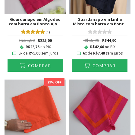
Guardanapo em Algodão
Guardanapo em Linho
com barra em Ponto Ajour
Misto com barra em Ponto
Pink
Ajour Azul Marinho
(1)
R$35,00
R$55,90
R$25,00
R$44,90
R$23,75
no PIX
R$42,66
no PIX
5
x de
R$5,00
sem juros
6
x de
R$7,48
sem juros
COMPRAR
COMPRAR
29
% OFF