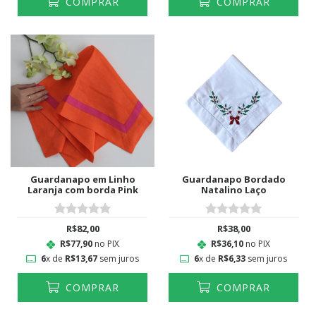
COMPRAR
COMPRAR
Guardanapo em Linho
Guardanapo Bordado
Laranja com borda Pink
Natalino Laço
R$82,00
R$38,00
R$77,90
no PIX
R$36,10
no PIX
6
x de
R$13,67
sem juros
6
x de
R$6,33
sem juros
COMPRAR
COMPRAR