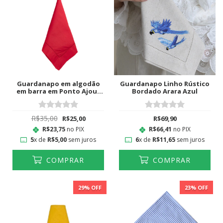
Guardanapo em algodão
Guardanapo Linho Rústico
em barra em Ponto Ajour
Bordado Arara Azul
Vermelho
R$35,00
R$25,00
R$69,90
R$23,75
no PIX
R$66,41
no PIX
5
x de
R$5,00
sem juros
6
x de
R$11,65
sem juros
COMPRAR
COMPRAR
29
% OFF
23
% OFF