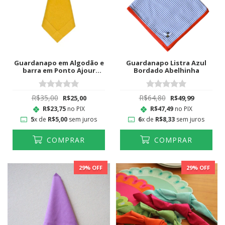
Guardanapo em Algodão e
Guardanapo Listra Azul
barra em Ponto Ajour
Bordado Abelhinha
Amarelo
R$35,00
R$64,80
R$25,00
R$49,99
R$23,75
no PIX
R$47,49
no PIX
5
x de
R$5,00
sem juros
6
x de
R$8,33
sem juros
COMPRAR
COMPRAR
29
% OFF
29
% OFF