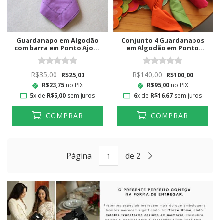
Guardanapo em Algodão
Conjunto 4 Guardanapos
com barra em Ponto Ajour
em Algodão em Ponto
Lilás
Ajour Colorido II
R$35,00
R$140,00
R$25,00
R$100,00
R$23,75
no PIX
R$95,00
no PIX
5
x de
R$5,00
sem juros
6
x de
R$16,67
sem juros
COMPRAR
COMPRAR
Página
de 2