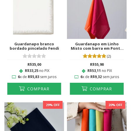
Guardanapo branco
Guardanapo em Linho
bordado pincelado Fendi
Misto com barra em Ponto
Ajour Pink
(2)
R$35,00
R$55,90
R$33,25
no PIX
R$53,11
no PIX
6
x de
R$5,83
sem juros
6
x de
R$9,32
sem juros
COMPRAR
COMPRAR
29
% OFF
20
% OFF