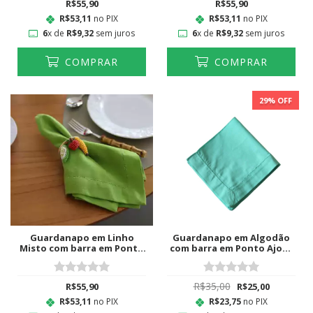
R$55,90
R$55,90
R$53,11
no PIX
R$53,11
no PIX
6
x de
R$9,32
sem juros
6
x de
R$9,32
sem juros
COMPRAR
COMPRAR
29
% OFF
Guardanapo em Linho
Guardanapo em Algodão
Misto com barra em Ponto
com barra em Ponto Ajour
Ajour Verde Lima
Tiffany
R$35,00
R$55,90
R$25,00
R$53,11
no PIX
R$23,75
no PIX