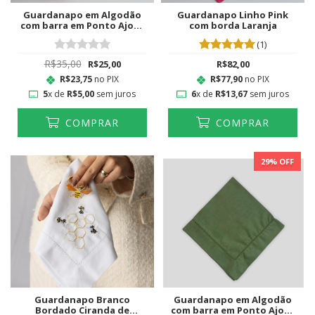
Guardanapo em Algodão
Guardanapo Linho Pink
com barra em Ponto Ajour
com borda Laranja
Laranja
(1)
R$35,00
R$25,00
R$82,00
R$23,75
no PIX
R$77,90
no PIX
5
x de
R$5,00
sem juros
6
x de
R$13,67
sem juros
COMPRAR
COMPRAR
29
% OFF
Guardanapo Branco
Guardanapo em Algodão
Bordado Ciranda de
com barra em Ponto Ajour