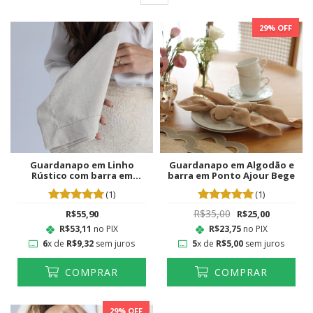
29
% OFF
Guardanapo em Linho
Guardanapo em Algodão e
Rústico com barra em
barra em Ponto Ajour Bege
Ponto Ajour
(1)
(1)
R$35,00
R$55,90
R$25,00
R$53,11
no PIX
R$23,75
no PIX
6
x de
R$9,32
sem juros
5
x de
R$5,00
sem juros
COMPRAR
COMPRAR
29
% OFF