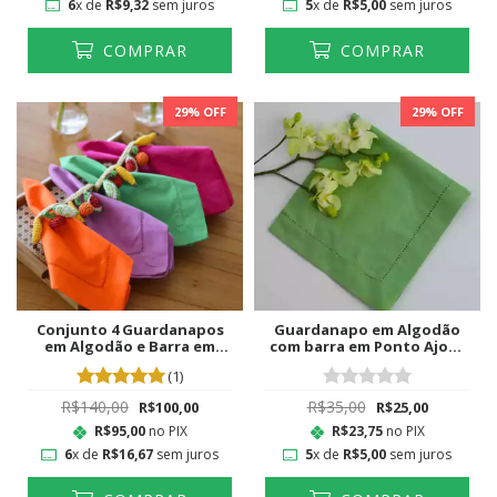
6
x de
R$9,32
sem juros
5
x de
R$5,00
sem juros
COMPRAR
COMPRAR
29
% OFF
29
% OFF
Conjunto 4 Guardanapos
Guardanapo em Algodão
em Algodão e Barra em
com barra em Ponto Ajour
Ponto Ajour Colorido
Verde Lima
(1)
R$140,00
R$35,00
R$100,00
R$25,00
R$95,00
no PIX
R$23,75
no PIX
6
x de
R$16,67
sem juros
5
x de
R$5,00
sem juros