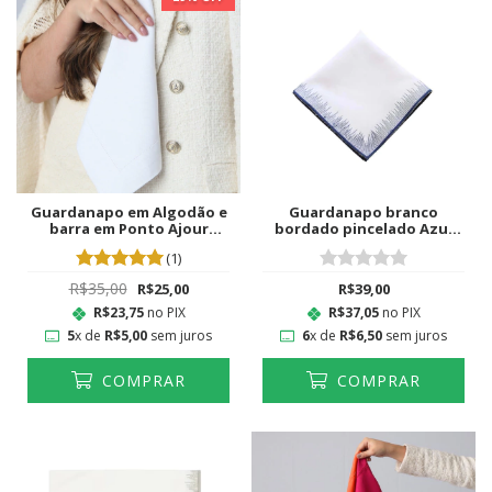
Guardanapo em Algodão e
Guardanapo branco
barra em Ponto Ajour
bordado pincelado Azul
Branco
Marinho
(1)
R$35,00
R$25,00
R$39,00
R$23,75
no PIX
R$37,05
no PIX
5
x de
R$5,00
sem juros
6
x de
R$6,50
sem juros
COMPRAR
COMPRAR