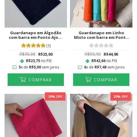
Guardanapo em Algodão
Guardanapo em Linho
com barra em Ponto Ajour
Misto com barra em Ponto
Azul Marinho
Ajour Laranja
(1)
R$35,00
R$55,90
R$25,00
R$44,90
R$23,75
no PIX
R$42,66
no PIX
5
x de
R$5,00
sem juros
6
x de
R$7,48
sem juros
COMPRAR
COMPRAR
29
% OFF
20
% OFF