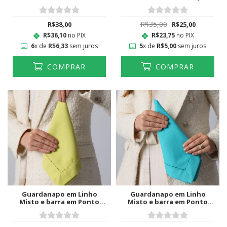
Abelhas
Verde Musgo
R$35,00
R$38,00
R$25,00
R$36,10
no PIX
R$23,75
no PIX
6
x de
R$6,33
sem juros
5
x de
R$5,00
sem juros
COMPRAR
COMPRAR
Guardanapo em Linho
Guardanapo em Linho
Misto e barra em Ponto
Misto e barra em Ponto
Ajour Pistache
Ajour Tiffany